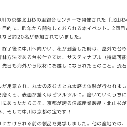
中川の京都北山杉の里総合センターで開催された「北山杉
を目的に、昨年から開催しておられる本イベント。2回目
れなど約20名が参加されていました。
終了後に中川へ向かい、私が到着した時は、屋外で台杉
育林方法である台杉仕立ては、サスティナブル（持続可能
、先日も海外から取材にお越しになられたとのこと。流石
が用意され、丸太の皮むきと丸太磨き体験が行われまし
を磨くと、表面が驚くほどツルツルに。磨いていくうちに
川にあったからこそ、京都が誇る伝統産業製品・北山杉が
杉、そして中川は京都の宝です！
にかけられる前の製品を見学しました。他の産地では、