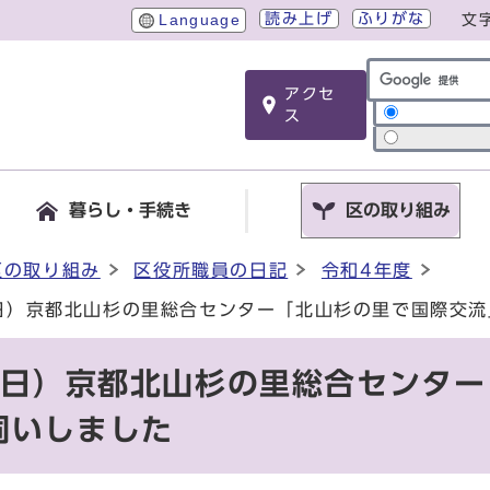
読み上げ
ふりがな
Language
文
アクセ
サイト内検索
ス
暮らし・手続き
区の取り組み
区の取り組み
区役所職員の日記
令和4年度
曜日）京都北山杉の里総合センター「北山杉の里で国際交
日曜日）京都北山杉の里総合センタ
伺いしました