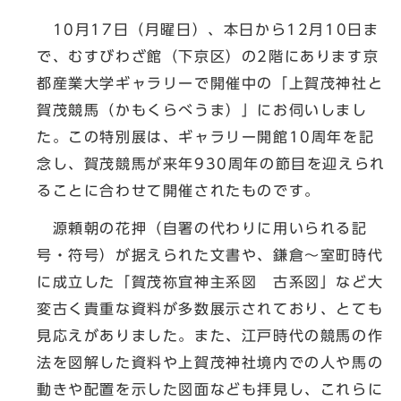
10月17日（月曜日）、本日から12月10日ま
で、むすびわざ館（下京区）の2階にあります京
都産業大学ギャラリーで開催中の「上賀茂神社と
賀茂競馬（かもくらべうま）」にお伺いしまし
た。この特別展は、ギャラリー開館10周年を記
念し、賀茂競馬が来年930周年の節目を迎えられ
ることに合わせて開催されたものです。
源頼朝の花押（自署の代わりに用いられる記
号・符号）が据えられた文書や、鎌倉～室町時代
に成立した「賀茂祢宜神主系図 古系図」など大
変古く貴重な資料が多数展示されており、とても
見応えがありました。また、江戸時代の競馬の作
法を図解した資料や上賀茂神社境内での人や馬の
動きや配置を示した図面なども拝見し、これらに