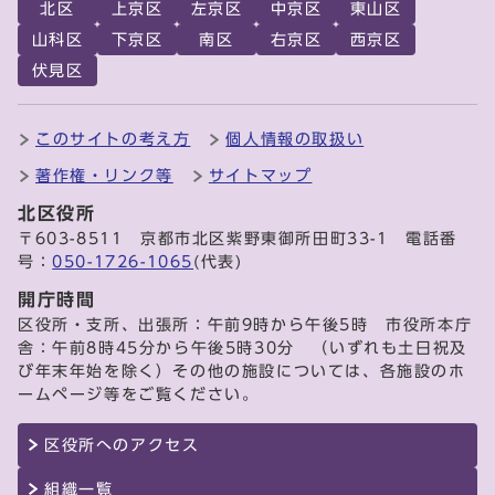
北区
上京区
左京区
中京区
東山区
山科区
下京区
南区
右京区
西京区
伏見区
このサイトの考え方
個人情報の取扱い
著作権・リンク等
サイトマップ
北区役所
〒603-8511 京都市北区紫野東御所田町33-1 電話番
号：
050-1726-1065
(代表)
開庁時間
区役所・支所、出張所：午前9時から午後5時 市役所本庁
舎：午前8時45分から午後5時30分 （いずれも土日祝及
び年末年始を除く）その他の施設については、各施設のホ
ームページ等をご覧ください。
区役所へのアクセス
組織一覧