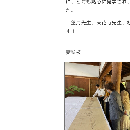
に、とても熱心に見学され
た。
望月先生、天花寺先生、柏
す！
北
妻聖枝