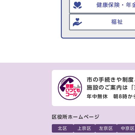
健康保険・年
福祉
市の手続きや制度
施設のご案内は
「
年中無休 朝8時か
区役所ホームページ
北区
上京区
左京区
中京区