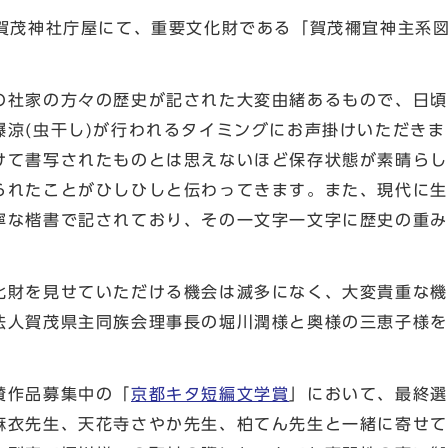
賀茂神社庁屋にて、重要文化財である「賀茂禰宜神主系
社家の方々の歴史が記された大変由緒あるもので、日頃
曝涼(虫干し)が行われるタイミングにお声掛けいただきま
けて書写されたものとは思えないほど保存状態が素晴らし
られたことがひしひしと伝わってきます。また、現代に生
寧な楷書で記されており、その一文字一文字に歴史の重み
財を見せていただける機会は滅多になく、大変貴重な機
法人賀茂県主同族会理事長の堀川潤様と奥様の三恵子様を
賛作品募集中の「
京都キタ短編文学賞
」において、最終選
麻衣先生、天花寺さやか先生、柏てん先生と一緒に寄せて