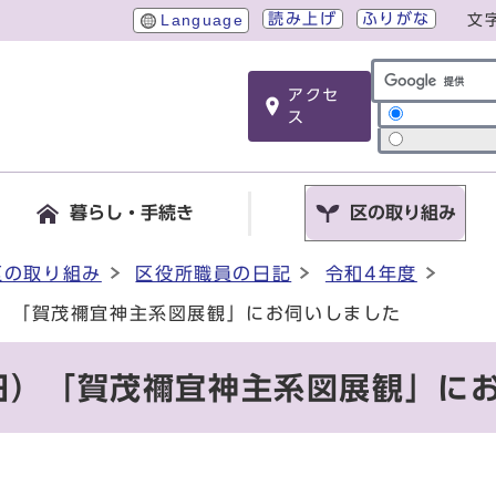
読み上げ
ふりがな
Language
文
アクセ
サイト内検索
ス
暮らし・手続き
区の取り組み
区の取り組み
区役所職員の日記
令和4年度
日）「賀茂禰宜神主系図展観」にお伺いしました
曜日）「賀茂禰宜神主系図展観」に