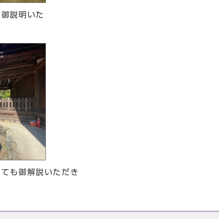
に御説明いた
いても御解説いただき