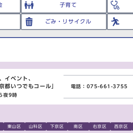
金
子育て
ごみ・リサイクル
、イベント、
京都いつでもコール」
電話：075-661-3755
ら夜9時
東山区
山科区
下京区
南区
右京区
西京区