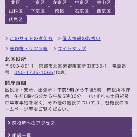
北区
上京区
左京区
中京区
東山区
山科区
下京区
南区
右京区
西京区
伏見区
このサイトの考え方
個人情報の取扱い
著作権・リンク等
サイトマップ
北区役所
〒603-8511 京都市北区紫野東御所田町33-1 電話番
号：
050-1726-1065
(代表)
開庁時間
区役所・支所、出張所：午前9時から午後5時 市役所本庁
舎：午前8時45分から午後5時30分 （いずれも土日祝及
び年末年始を除く）その他の施設については、各施設のホ
ームページ等をご覧ください。
区役所へのアクセス
組織一覧