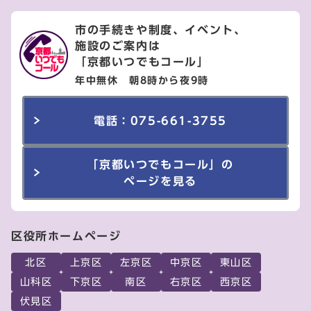
市の手続きや制度、イベント、
施設のご案内は
「京都いつでもコール」
年中無休 朝8時から夜9時
電話：075-661-3755
「京都いつでもコール」の
ページを見る
区役所ホームページ
北区
上京区
左京区
中京区
東山区
山科区
下京区
南区
右京区
西京区
伏見区