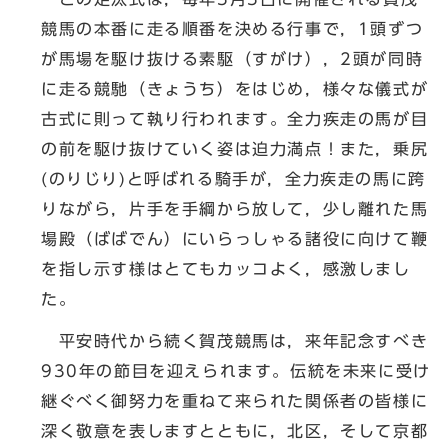
競馬の本番に走る順番を決める行事で，1頭ずつ
が馬場を駆け抜ける素駆（すがけ），2頭が同時
に走る競馳（きょうち）をはじめ，様々な儀式が
古式に則って執り行われます。全力疾走の馬が目
の前を駆け抜けていく姿は迫力満点！また，乗尻
(のりじり)と呼ばれる騎手が，全力疾走の馬に跨
りながら，片手を手綱から放して，少し離れた馬
場殿（ばばでん）にいらっしゃる諸役に向けて鞭
を指し示す様はとてもカッコよく，感激しまし
た。
平安時代から続く賀茂競馬は，来年記念すべき
930年の節目を迎えられます。伝統を未来に受け
継ぐべく御努力を重ねて来られた関係者の皆様に
深く敬意を表しますとともに，北区，そして京都