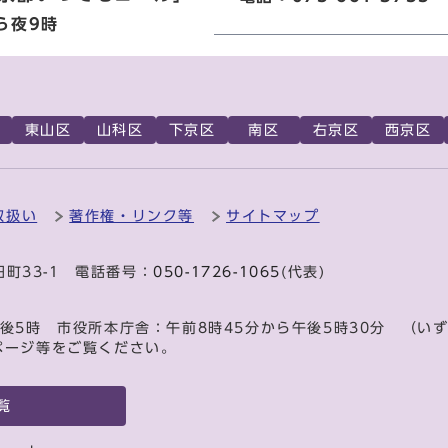
ら夜9時
東山区
山科区
下京区
南区
右京区
西京区
取扱い
著作権・リンク等
サイトマップ
田町33-1 電話番号：
050-1726-1065
(代表)
後5時 市役所本庁舎：午前8時45分から午後5時30分 （い
ページ等をご覧ください。
覧