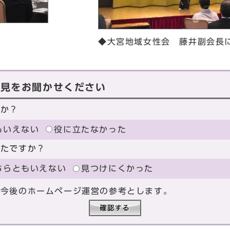
◆大宮地域女性会 藤井副会長
意見をお聞かせください
たか？
もいえない
役に立たなかった
ったですか？
ちらともいえない
見つけにくかった
、今後のホームページ運営の参考とします。