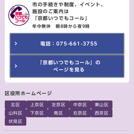
市の手続きや制度、イベント、
施設のご案内は
「京都いつでもコール」
年中無休 朝8時から夜9時
電話：075-661-3755
「京都いつでもコール」の
ページを見る
区役所ホームページ
北区
上京区
左京区
中京区
東山区
山科区
下京区
南区
右京区
西京区
伏見区