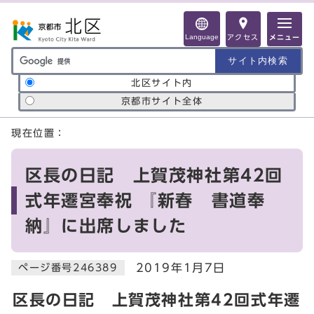
ページの先頭です
Language
アクセス
メニュー
サイト内検索の範囲
北区サイト内
京都市サイト全体
ここから本文です
現在位置：
区長の日記 上賀茂神社第42回
式年遷宮奉祝 『新春 書道奉
納』に出席しました
2019年1月7日
ページ番号246389
区長の日記 上賀茂神社第42回式年遷