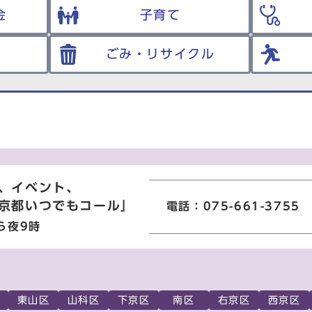
金
子育て
ごみ・リサイクル
、イベント、
京都いつでもコール」
電話：075-661-3755
ら夜9時
東山区
山科区
下京区
南区
右京区
西京区