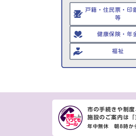
戸籍・住民票・印
等
健康保険・年
福祉
市の手続きや制度
施設のご案内は
「
年中無休 朝8時か