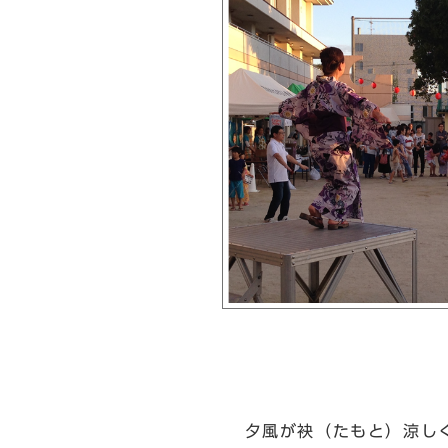
夕風が袂（たもと）涼しく