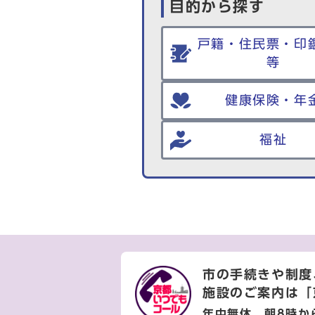
目的から探す
戸籍・住民票・印
等
健康保険・年
福祉
市の手続きや制度
施設のご案内は
「
年中無休 朝8時か