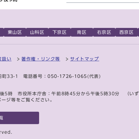
東山区
山科区
下京区
南区
右京区
西京区
取扱い
著作権・リンク等
サイトマップ
田町33-1 電話番号：
050-1726-1065
(代表)
後5時 市役所本庁舎：午前8時45分から午後5時30分 （い
ページ等をご覧ください。
覧
rved.