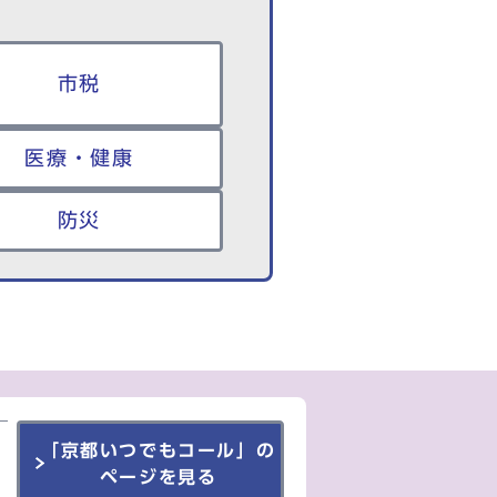
市税
医療・健康
防災
「京都いつでもコール」の
ページを見る