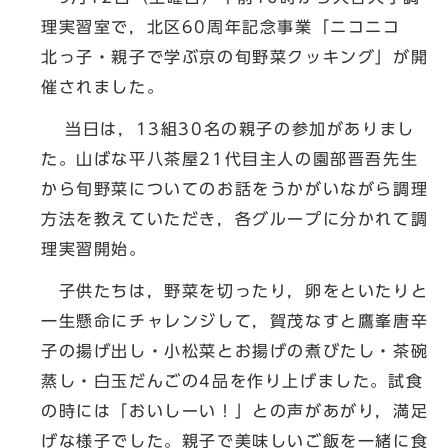
理実習室で，北区60周年記念事業「ニコニコ
北っ子・親子で学ぶ京の旬野菜クッキング」が開
催されました。
当日は，13組30名の親子の参加がありまし
た。山ばな平八茶屋21代目主人の園部晋吾先生
から旬野菜についてのお話をうかがいながら調理
方法を教えていただき，各グループに分かれて調
理実習開始。
子供たちは，野菜を切ったり，卵をといたりと
一生懸命にチャレンジして，賀茂なすと鷹峯唐辛
子の揚げ出し・小松菜とお揚げの煮びたし・茶碗
蒸し・白玉だんごの4品を作り上げました。試食
の時には「おいしーい！」との声があがり，満足
げな様子でした。親子で美味しいご飯を一緒に食