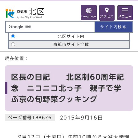
ページの先頭です
Language
アクセス
メニュー
サイト内検索の範囲
北区サイト内
京都市サイト全体
ここから本文です
現在位置：
区長の日記 北区制60周年記
念 ニコニコ北っ子 親子で学
ぶ京の旬野菜クッキング
2015年9月16日
ページ番号188676
9月12日（土曜日）午前10時から大谷大学調