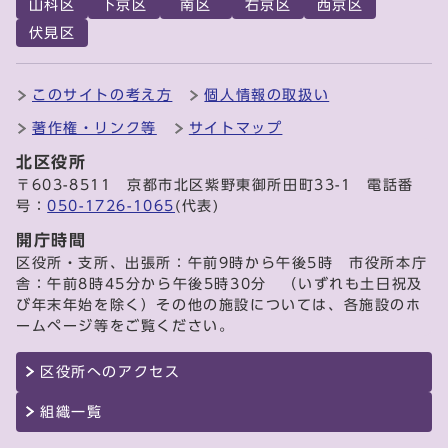
山科区
下京区
南区
右京区
西京区
伏見区
このサイトの考え方
個人情報の取扱い
著作権・リンク等
サイトマップ
北区役所
〒603-8511 京都市北区紫野東御所田町33-1 電話番
号：
050-1726-1065
(代表)
開庁時間
区役所・支所、出張所：午前9時から午後5時 市役所本庁
舎：午前8時45分から午後5時30分 （いずれも土日祝及
び年末年始を除く）その他の施設については、各施設のホ
ームページ等をご覧ください。
区役所へのアクセス
組織一覧