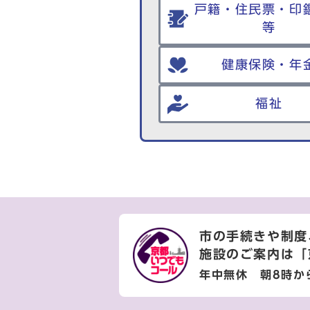
戸籍・住民票・印
等
健康保険・年
福祉
市の手続きや制度
施設のご案内は
「
年中無休 朝8時か