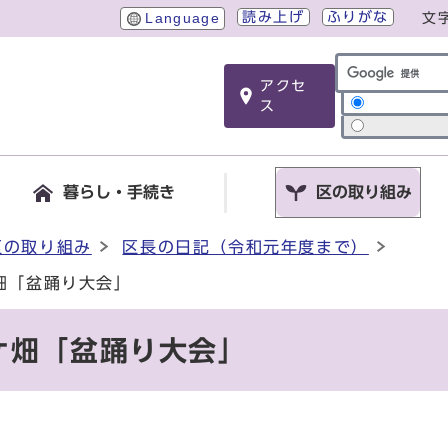
読み上げ
ふりがな
Language
文
アクセ
サイト内検索
ス
暮らし・手続き
区の取り組み
区の取り組み
区長の日記（令和元年度まで）
畑「盆踊り大会」
ケ畑「盆踊り大会」