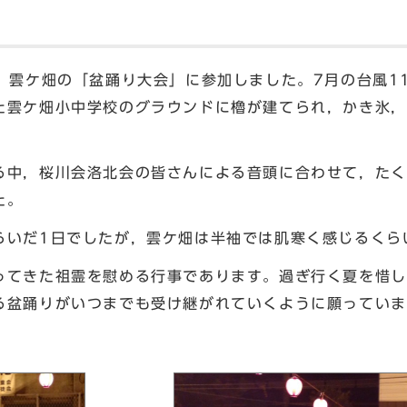
，雲ケ畑の「盆踊り大会」に参加しました。7月の台風1
た雲ケ畑小中学校のグラウンドに櫓が建てられ，かき氷，
中，桜川会洛北会の皆さんによる音頭に合わせて，たく
た。
いだ1日でしたが，雲ケ畑は半袖では肌寒く感じるく
てきた祖霊を慰める行事であります。過ぎ行く夏を惜し
る盆踊りがいつまでも受け継がれていくように願ってい