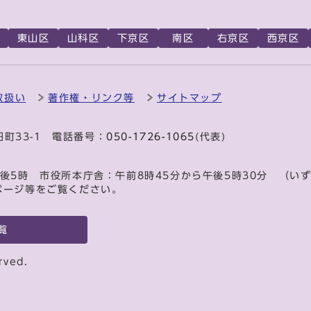
東山区
山科区
下京区
南区
右京区
西京区
取扱い
著作権・リンク等
サイトマップ
田町33-1 電話番号：
050-1726-1065
(代表)
後5時 市役所本庁舎：午前8時45分から午後5時30分 （い
ページ等をご覧ください。
覧
rved.