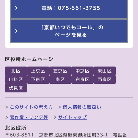
電話：075-661-3755
「京都いつでもコール」の
ページを見る
区役所ホームページ
北区
上京区
左京区
中京区
東山区
山科区
下京区
南区
右京区
西京区
伏見区
このサイトの考え方
個人情報の取扱い
著作権・リンク等
サイトマップ
北区役所
〒603-8511 京都市北区紫野東御所田町33-1 電話番