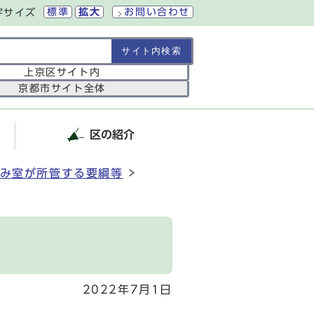
標準
拡大
お問い合わせ
字サイズ
の範囲
上京区サイト内
京都市サイト全体
区の紹介
み室が所管する要綱等
2022年7月1日