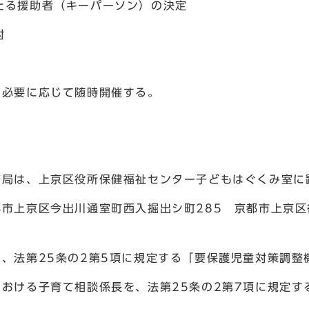
たる援助者（キーパーソン）の決定
討
、必要に応じて随時開催する。
務局は、上京区役所保健福祉センター子どもはぐくみ室に
都市上京区今出川通室町西入掘出シ町285 京都市上京
は、法第25条の2第5項に規定する「要保護児童対策調整
における子育て相談係長を、法第25条の2第7項に規定す