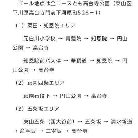
ゴール地点は全コースとも高台寺公園（東山区
下川原高台寺門前下河原町526－1）
（1）粟田・知恩院エリア
元白川小学校 → 青蓮院 → 知恩院 → 円山
公園 → 高台寺
知恩院前バス停 → 華頂道 → 知恩院 → 円
山公園 → 高台寺
（2）祗園四条エリア
祗園石段下 → 円山公園 → 高台寺
（3）五条坂エリア
東山五条（西大谷前）→ 五条坂 → 清水新道
→ 産寧坂 → 二寧坂 → 高台寺