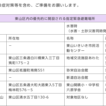
染症対策等を含め、ご準備をお願いします。
東山区内の優先的に開設される指定緊急避難場所
水害時
（水害・土砂災害同時
所在地
名称
－
東山いきいき市民活
動センター
た
東山区三条通白川橋東入三丁目
地域交流施設あわた
夷町175－2
ン
東山区祇園町南側551
弥栄自治会館
－
新道自治会館
館
東山区五条通大和大路東入5丁目
東山開睛小・中学校
梅林町576－5
六原学舎
東山
東山区清水五丁目130-6
対象地区なし