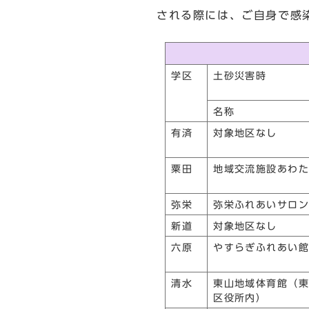
される際には、ご自身で感
学区
土砂災害時
名称
有済
対象地区なし
粟田
地域交流施設あわ
弥栄
弥栄ふれあいサロ
新道
対象地区なし
六原
やすらぎふれあい
清水
東山地域体育館（
区役所内）