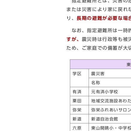
指定避難所とは、災害の危
または災害により家に戻れ
り、
長期の避難が必要な場
なお、指定避難所は一時的
すが、
震災時は行政等も被
ため、ご家庭での備蓄が大
学区
震災害
名称
有済
元有済小学校
粟田
地域交流施設あわ
弥栄
弥栄ふれあいサロ
新道
新道自治会館
六原
東山開睛小・中学