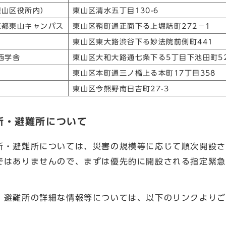
東山区役所内）
東山区清水五丁目130-6
京都東山キャンパス
東山区鞘町通正面下る上堀詰町272－1
東山区東大路渋谷下る妙法院前側町441
西学舎
東山区大和大路通七条下る5丁目下池田町5
東山区本町通三ノ橋上る本町17丁目358
東山区今熊野南日吉町27-3
所・避難所について
・避難所については、災害の規模等に応じて順次開設さ
ではありませんので、まずは優先的に開設される指定緊急
避難所の詳細な情報等については、以下のリンクよりご