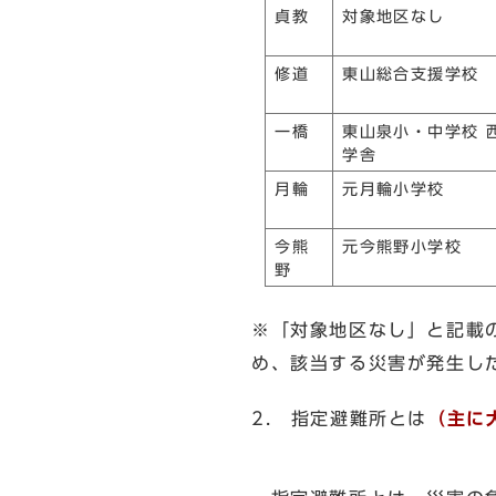
貞教
対象地区なし
修道
東山総合支援学校
一橋
東山泉小・中学校 
学舎
月輪
元月輪小学校
今熊
元今熊野小学校
野
※「対象地区なし」と記載
め、該当する災害が発生し
2. 指定避難所とは
（主に