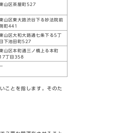
東山区茶屋町527
東山区東大路渋谷下る妙法院前
側町441
東山区大和大路通七条下る5丁
目下池田町527
東山区本町通三ノ橋上る本町
17丁目358
－
いことを指します。そのた