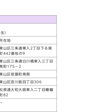
発生）
所在地
東山区三条通東入2丁目下る巽
町442番地の9
東山区三条通白川橋東入三丁目
夷町175－2
東山区祇園町南側
東山区宮川筋四丁目306
松原通大和大路東入二丁目轆轤
町82
－