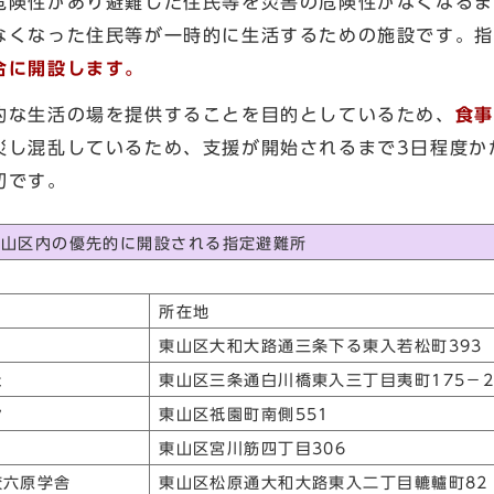
険性があり避難した住民等を災害の危険性がなくなるま
なくなった住民等が一時的に生活するための施設です。指
合に開設します。
な生活の場を提供することを目的としているため、
食事
災し混乱しているため、支援が開始されるまで3日程度か
切です。
東山区内の優先的に開設される指定避難所
所在地
東山区大和大路通三条下る東入若松町393
た
東山区三条通白川橋東入三丁目夷町175－
ン
東山区祇園町南側551
東山区宮川筋四丁目306
校六原学舎
東山区松原通大和大路東入二丁目轆轤町82