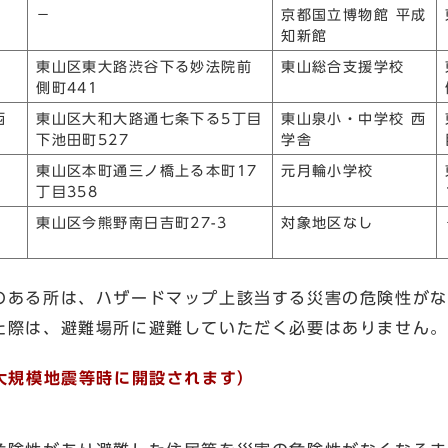
－
京都国立博物館 平成
知新館
東山区東大路渋谷下る妙法院前
東山総合支援学校
側町441
西
東山区大和大路通七条下る5丁目
東山泉小・中学校 西
下池田町527
学舎
東山区本町通三ノ橋上る本町17
元月輪小学校
丁目358
東山区今熊野南日吉町27-3
対象地区なし
のある所は、ハザードマップ上該当する災害の危険性がな
た際は、避難場所に避難していただく必要はありません。
大規模地震等時に開設されます）