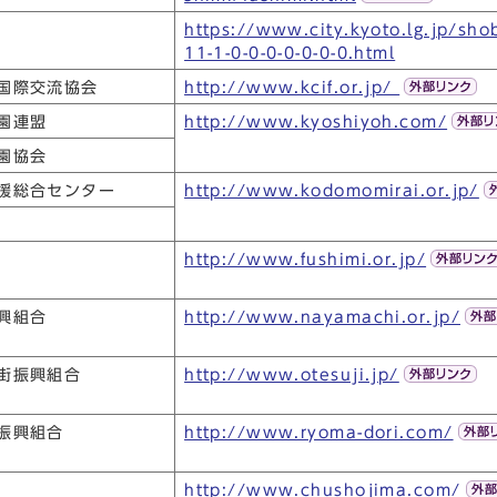
https://www.city.kyoto.lg.jp/sh
11-1-0-0-0-0-0-0-0.html
国際交流協会
http://www.kcif.or.jp/
園連盟
http://www.kyoshiyoh.com/
園協会
援総合センター
http://www.kodomomirai.or.jp/
http://www.fushimi.or.jp/
興組合
http://www.nayamachi.or.jp/
街振興組合
http://www.otesuji.jp/
振興組合
http://www.ryoma-dori.com/
http://www.chushojima.com/