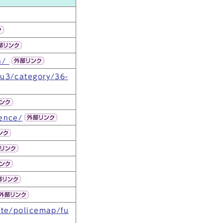
n/
nu3/category/36-
ience/
ite/policemap/fu