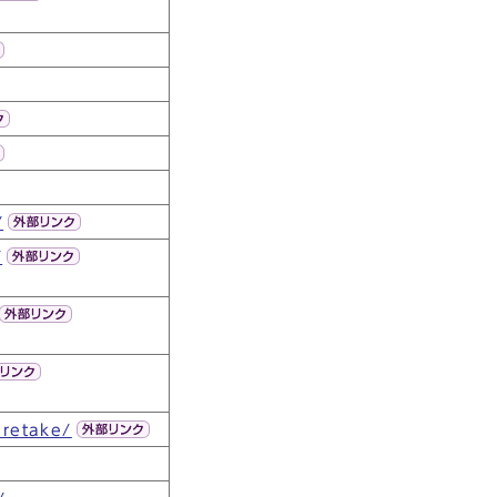
/
/
uretake/