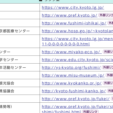
https://www.city.kyoto.lg.jp/
http://www.pref.kyoto.jp/
http://www.fushimi-ishikai.jp/
京都医療センター
http://www.hosp.go.jp/~kyotola
https://www.city.kyoto.lg.jp/me
11-0-0-0-0-0-0-0-0.html
ンター
http://www.miyako-eco.jp/
学センター
http://www.edu.city.kyoto.jp/sc
年活動センター
http://ys-kyoto.org/fushimi/
http://www.misu-museum.jp/
観光協会
http://www.kyokanko.or.jp/
携協議会
http://kyoto-fushimi-kanko.jp/
http://www.pref.kyoto.jp/fukei/
情勢等）
http://www.pref.kyoto.jp/fukei/s
shimi/fushimi.html