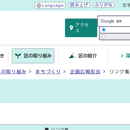
読み上げ
ふりがな
Language
文
アクセ
サイト内検索
ス
き
区の取り組み
区の紹介
区の取り組み
まちづくり
企画広報担当
リンク集
■ リンク集