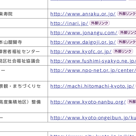
楽寿院
http://www.anraku.or.jp/
http://inari.jp/
http://www.jonangu.com/
本山醍醐寺
http://www.daigoji.or.jp/
体障害者福祉センター
http://www.kyofc.or.jp/
伏見区社会福祉協議会
http://www.fushimi-syakyo.ne.jp
ター
http://www.npo-net.or.jp/center
景観・まちづくりセ
http://machi.hitomachi-kyoto.jp/
高度集積地区）整備
http://www.kyoto-nanbu.org/
ー
http://www.kyoto-ongeibun.jp/k