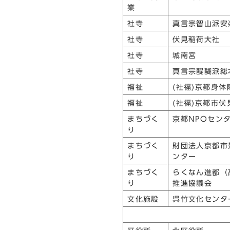
業
社寺
真言宗智山派安
社寺
伏見稲荷大社
社寺
城南宮
社寺
真言宗醍醐派総
福祉
(社福)京都身
福祉
(社福)京都市
まちづく
京都NPOセン
り
まちづく
財団法人京都市
り
ンター
まちづく
らくなん進都（
り
推進協議会
文化施設
呉竹文化センタ