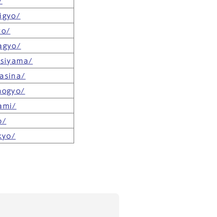
/
igyo/
yo/
agyo/
asiyama/
asina/
mogyo/
ami/
o/
kyo/