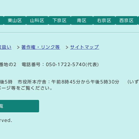
東山区
山科区
下京区
南区
右京区
西京区
取扱い
著作権・リンク等
サイトマップ
9番地の2 電話番号：
050-1722-5740
(代表)
後5時 市役所本庁舎：午前8時45分から午後5時30分 （い
ページ等をご覧ください。
覧
rved.