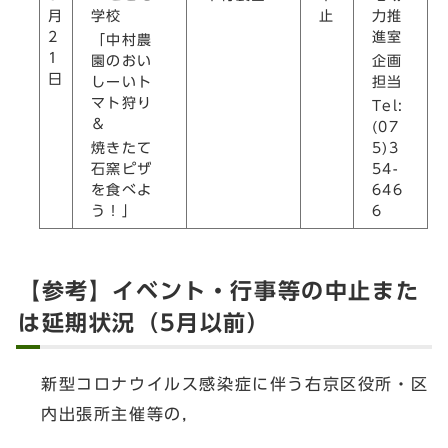
学校
止
力推
月
進室
2
「中村農
1
園のおい
企画
日
しーいト
担当
マト狩り
Tel:
＆
(07
焼きたて
5)3
石窯ピザ
54-
を食べよ
646
う！」
6
【参考】イベント・行事等の中止また
は延期状況（5月以前）
新型コロナウイルス感染症に伴う右京区役所・区
内出張所主催等の，