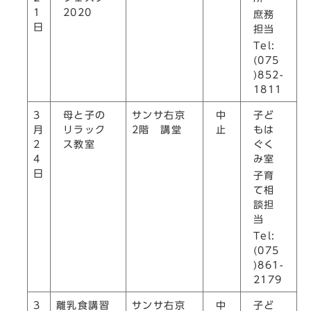
2020
1
庶務
日
担当
Tel:
(075
)852-
1811
母と子の
中
子ど
3
サンサ右京
リラック
止
もは
月
2階 講堂
ス教室
ぐく
2
み室
4
日
子育
て相
談担
当
Tel:
(075
)861-
2179
中
子ど
3
離乳食講習
サンサ右京