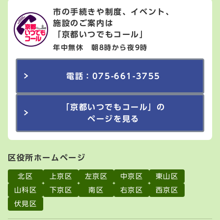
市の手続きや制度、イベント、
施設のご案内は
「京都いつでもコール」
年中無休 朝8時から夜9時
電話：075-661-3755
「京都いつでもコール」の
ページを見る
区役所ホームページ
北区
上京区
左京区
中京区
東山区
山科区
下京区
南区
右京区
西京区
伏見区