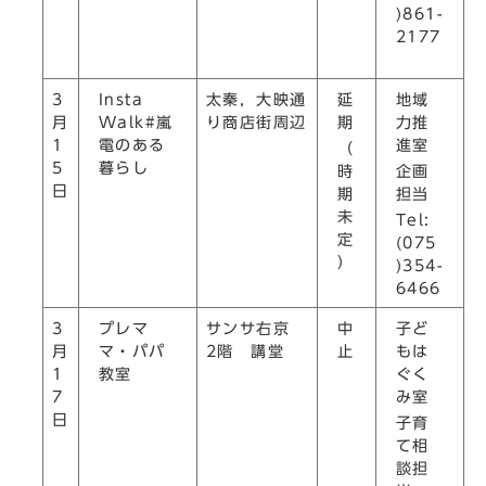
)861-
2177
Insta
延
地域
3
太秦，大映通
Walk#嵐
期
力推
月
り商店街周辺
電のある
進室
1
（
暮らし
5
時
企画
日
期
担当
未
Tel:
定
(075
）
)354-
6466
プレマ
中
子ど
3
サンサ右京
マ・パパ
止
もは
月
2階 講堂
教室
ぐく
1
み室
7
日
子育
て相
談担