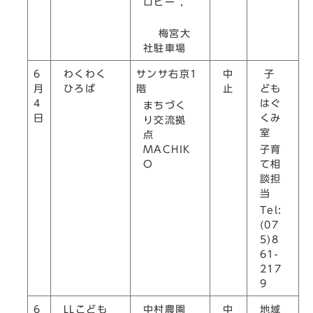
ロビー ，
梅宮大
社駐車場
わくわく
中
子
6
サンサ右京1
ひろば
止
ども
月
階
はぐ
4
まちづく
くみ
日
り交流拠
室
点
子育
MACHIK
て相
O
談担
当
Tel:
(07
5)8
61-
217
9
LLこども
中村農園
中
地域
6