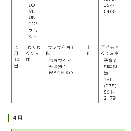
354-
LO
6466
VE
UK
YO!
マル
シェ
中
5
わくわ
サンサ右京1
子どもは
止
月
くひろ
階
ぐくみ室
14
ば
まちづくり
子育て
日
交流拠点
相談担
MACHIKO
当
Tel:
(075)
861-
2179
4月