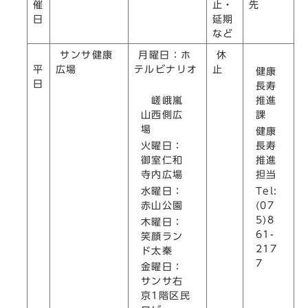
催
止・
先
日
延期
など
サンサ健康
月曜日：ホ
休
平
広場
テルビナリオ
止
健康
日
長寿
嵯峨嵐
推進
山西側広
課
場
健康
火曜日：
長寿
御室仁和
推進
寺内広場
担当
水曜日：
Tel:
赤山公園
(07
5)8
木曜日：
61-
笑顔ラン
217
ド太秦
7
金曜日：
サンサ右
京1階区民