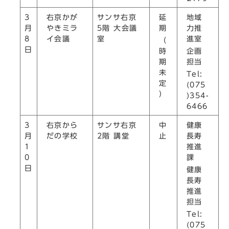
右京かが
延
地域
3
サンサ右京
やきミラ
期
力推
月
5階 大会議
イ会議
進室
8
室
（
日
時
企画
期
担当
未
Tel:
定
(075
）
)354-
6466
右京から
中
健康
3
サンサ右京
だの学校
止
長寿
月
2階 講堂
推進
1
課
0
日
健康
長寿
推進
担当
Tel:
(075