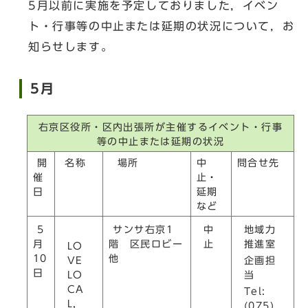
5月以前に実施を予定しておりました，イベン
ト・行事等の中止または延期の状況について，お
知らせします。
5月
右京区役所・区内出張所が主催するイベント・行事
等の中止または延期の状況
開
名称
場所
中
問合せ先
催
止・
日
延期
など
中
地域力
5
サンサ右京1
止
推進室
月
階 区民ロビー
LO
10
他
企画担
VE
日
当
LO
CA
Tel:
L,
(075)