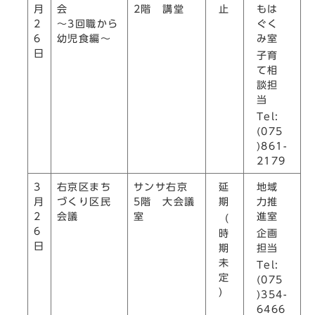
止
もは
月
会
2階 講堂
ぐく
2
～3回職から
み室
6
幼児食編～
日
子育
て相
談担
当
Tel:
(075
)861-
2179
延
地域
3
右京区まち
サンサ右京
期
力推
月
づくり区民
5階 大会議
進室
2
会議
室
（
6
時
企画
日
期
担当
未
Tel:
定
(075
）
)354-
6466