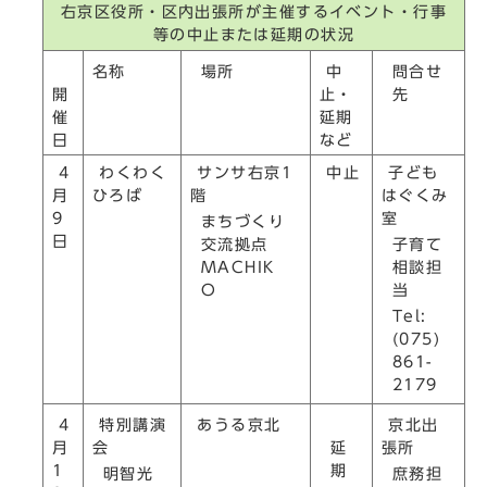
右京区役所・区内出張所が主催するイベント・行事
等の中止または延期の状況
場所
問合せ
名称
中
先
開
止・
催
延期
日
など
4
わくわく
サンサ右京1
中止
子ども
月
ひろば
階
はぐくみ
9
室
まちづくり
日
交流拠点
子育て
MACHIK
相談担
O
当
Tel:
(075)
861-
2179
4
特別講演
あうる京北
京北出
延
月
会
張所
期
1
明智光
庶務担