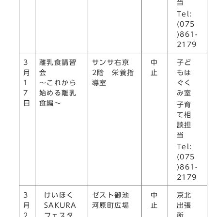
当
Tel:
(075
)861-
2179
中
子ど
3
離乳食講習
サンサ右京
止
もは
月
会
2階 栄養指
ぐく
1
～これから
導室
み室
7
始める離乳
日
食編～
子育
て相
談担
当
Tel:
(075
)861-
2179
けいほく
中
京北
3
ゼスト御池
SAKURA
止
出張
月
河原町広場
フェスタ
所
2