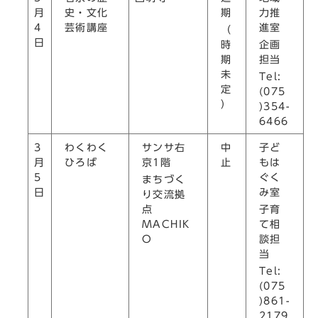
史・文化
期
力推
月
芸術講座
進室
4
（
日
時
企画
期
担当
未
Tel:
定
(075
）
)354-
6466
わくわく
サンサ右
中
子ど
3
ひろば
京1階
止
もは
月
ぐく
5
まちづく
み室
日
り交流拠
点
子育
MACHIK
て相
O
談担
当
Tel:
(075
)861-
2179