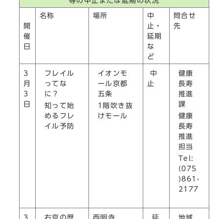
等の中止または延期の状況
名称
場所
中
問合せ
開
止・
先
催
延期
日
な
ど
フレイル
イオンモ
健康
3
中
ってな
ール京都
長寿
月
止
に？
五条
推進
3
課
日
知って始
1階吹き抜
めるフレ
けモール
健康
イル予防
長寿
推進
担当
Tel:
(075
)861-
2177
右京の歴
延
地域
3
西明寺