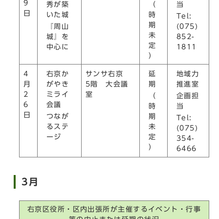
9
（
秀が築
当
日
時
いた城
Tel:
期
『周山
(075)
未
城』を
852-
定
中心に
1811
）
右京か
延
地域力
4
サンサ右京
がやき
期
推進室
月
5階 大会議
ミライ
2
室
（
企画担
会議
6
時
当
日
つなが
期
Tel:
るステ
未
(075)
ージ
定
354-
）
6466
3月
右京区役所・区内出張所が主催するイベント・行事