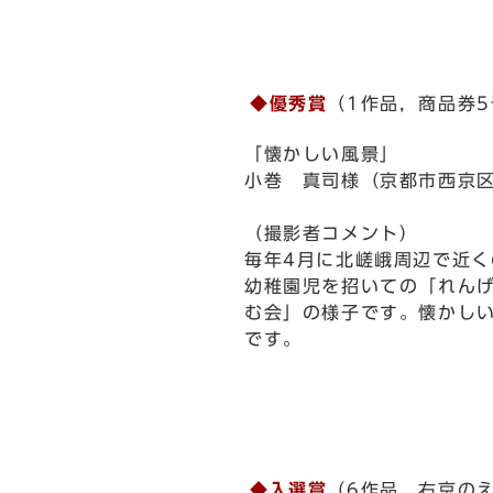
◆優秀賞
（1作品，商品券
「懐かしい風景」
小巻 真司様（京都市西京
（撮影者コメント）
毎年4月に北嵯峨周辺で近く
幼稚園児を招いての「れん
む会」の様子です。懐かし
です。
◆入選賞
（6作品，右京の