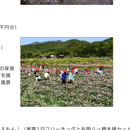
5千円分）
区）
の保育
げを摘
い風景
ええもん！（嵐電1日フリーきっぷと井筒八ッ橋本舗セッ