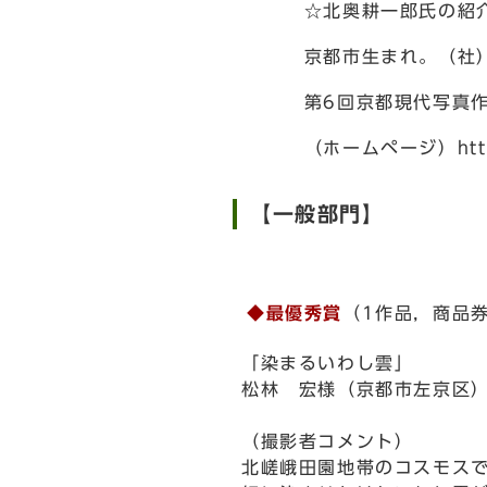
☆北奥耕一郎氏の紹
京都市生まれ。（社）日
第6回京都現代写真作家
（ホームページ）http://ww
【一般部門】
◆最優秀賞
（1作品，商品
「染まるいわし雲」
松林 宏様（京都市左京区
（撮影者コメント）
北嵯峨田園地帯のコスモス