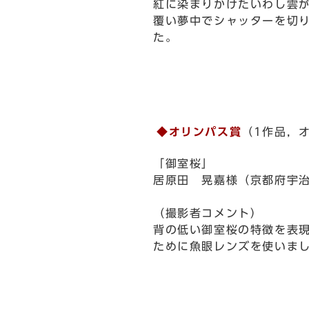
紅に染まりかけたいわし雲
覆い夢中でシャッターを切
た。
◆オリンパス賞
（1作品，オ
「御室桜」
居原田 晃嘉様（京都府宇
（撮影者コメント）
背の低い御室桜の特徴を表
ために魚眼レンズを使いま