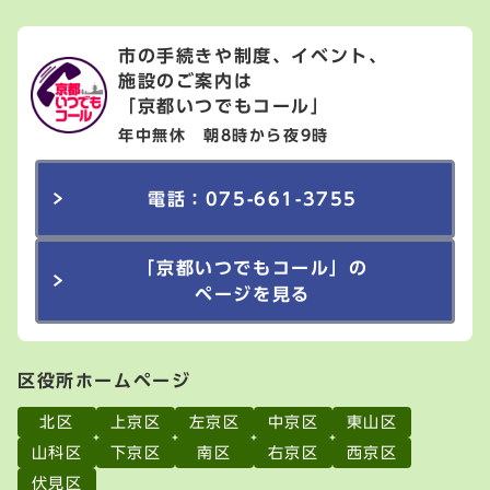
市の手続きや制度、イベント、
施設のご案内は
「京都いつでもコール」
年中無休 朝8時から夜9時
電話：075-661-3755
「京都いつでもコール」の
ページを見る
区役所ホームページ
北区
上京区
左京区
中京区
東山区
山科区
下京区
南区
右京区
西京区
伏見区