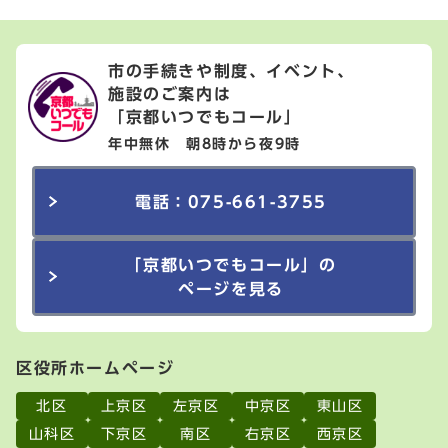
市の手続きや制度、イベント、
施設のご案内は
「京都いつでもコール」
年中無休 朝8時から夜9時
電話：075-661-3755
「京都いつでもコール」の
ページを見る
区役所ホームページ
北区
上京区
左京区
中京区
東山区
山科区
下京区
南区
右京区
西京区