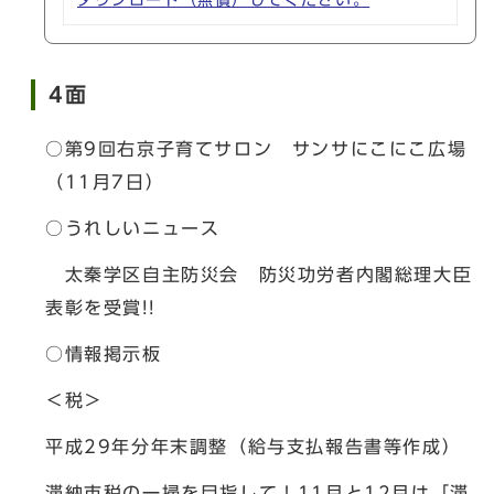
ダウンロード（無償）してください。
4面
○第9回右京子育てサロン サンサにこにこ広場
（11月7日）
○うれしいニュース
太秦学区自主防災会 防災功労者内閣総理大臣
表彰を受賞!!
○情報掲示板
＜税＞
平成29年分年末調整（給与支払報告書等作成）
滞納市税の一掃を目指して！11月と12月は「滞