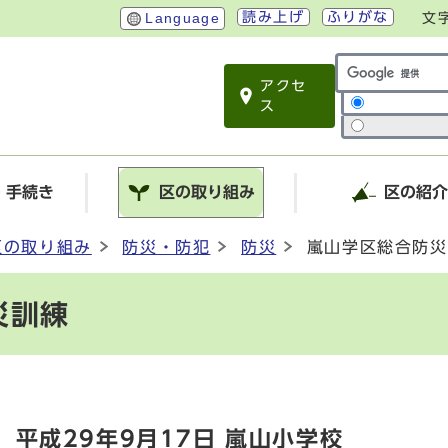
読み上げ
ふりがな
Language
文
アクセ
サイト内検索
ス
・手続き
区の取り組み
区の紹
区の取り組み
防災・防犯
防災
嵐山学区総合防災
災訓練
平成29年9月17日 嵐山小学校