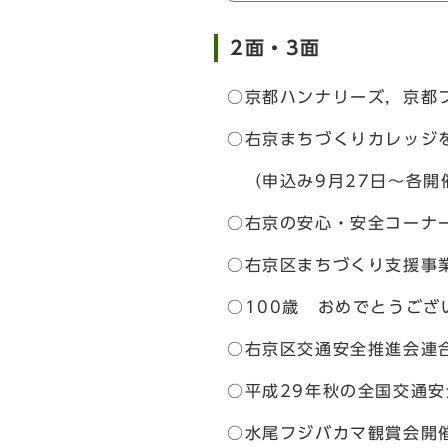
2面・3面
○京都ハンナリーズ，京都
○右京まちづくりカレッジ
（申込み9月27日～各開
○右京の安心・安全コーナ
○右京区まちづくり支援事
○100歳 おめでとうござ
○右京区交通安全推進会連
○平成29年秋の全国交通安
○水尾フジバカマ観賞会開