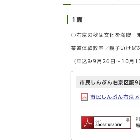
1面
○右京の秋は文化を満喫 
茶道体験教室／親子いけば
（申込み9月26日～10月1
市民しんぶん右京区版9月
市民しんぶん右京区版9
P