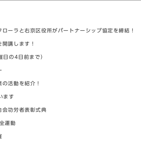
フローラと右京区役所がパートナーシップ協定を締結！
を開講します！
催日の4日前まで）
ー
業の活動を紹介！
います
合会功労者表彰式典
全運動
催