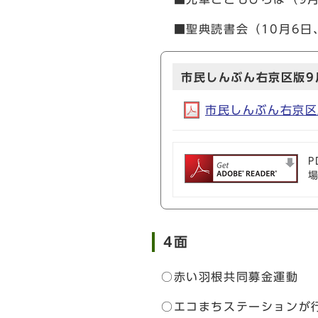
■聖典読書会（10月6日
市民しんぶん右京区版9月
市民しんぶん右京区版9
P
4面
○赤い羽根共同募金運動
○エコまちステーションが