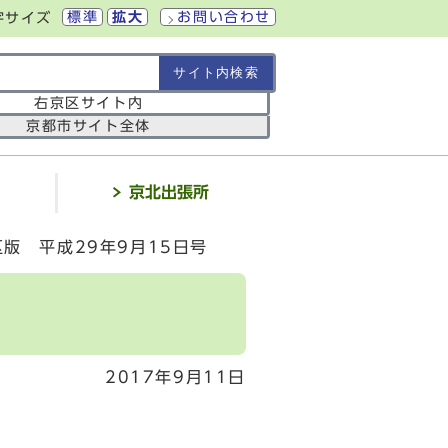
標準
拡大
お問い合わせ
字サイズ
の範囲
右京区サイト内
京都市サイト全体
介
京北出張所
版 平成29年9月15日号
2017年9月11日