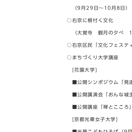
（9月29日～10月8日）
○右京に根付く文化
（大覚寺 観月の夕べ 1
○右京区民「文化フェスティ
○まちづくり大学講座
[花園大学]
■公開シンポジウム「発達
■公開講演会「おんな城主
■公開講座「禅とこころ」
[京都光華女子大学]
■光華こどもひろば（9月2