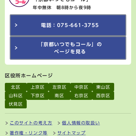
年中無休 朝8時から夜9時
電話：075-661-3755
「京都いつでもコール」の
ページを見る
区役所ホームページ
北区
上京区
左京区
中京区
東山区
山科区
下京区
南区
右京区
西京区
伏見区
このサイトの考え方
個人情報の取扱い
著作権・リンク等
サイトマップ