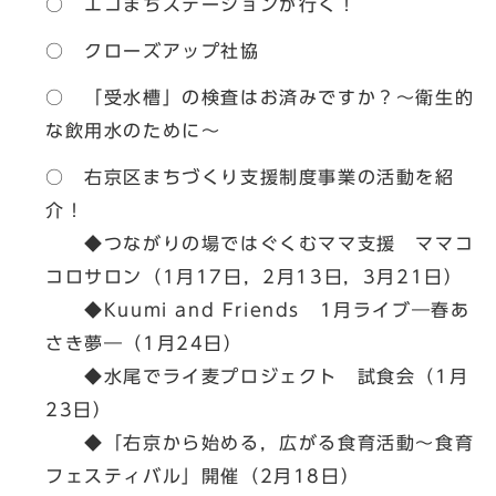
○ エコまちステーションが行く！
○ クローズアップ社協
○ 「受水槽」の検査はお済みですか？～衛生的
な飲用水のために～
○ 右京区まちづくり支援制度事業の活動を紹
介！
◆つながりの場ではぐくむママ支援 ママコ
コロサロン（1月17日，2月13日，3月21日）
◆Kuumi and Friends 1月ライブ―春あ
さき夢―（1月24日）
◆水尾でライ麦プロジェクト 試食会（1月
23日）
◆「右京から始める，広がる食育活動～食育
フェスティバル」開催（2月18日）