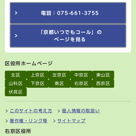
電話：075-661-3755
「京都いつでもコール」の
ページを見る
区役所ホームページ
北区
上京区
左京区
中京区
東山区
山科区
下京区
南区
右京区
西京区
伏見区
このサイトの考え方
個人情報の取扱い
著作権・リンク等
サイトマップ
右京区役所