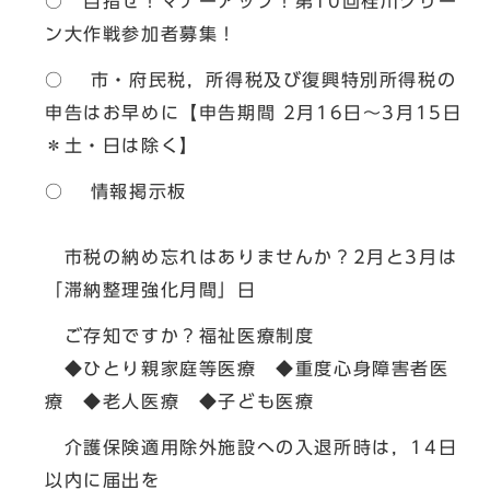
○ 目指せ！マナーアップ！第10回桂川クリー
ン大作戦参加者募集！
○ 市・府民税，所得税及び復興特別所得税の
申告はお早めに【申告期間 2月16日～3月15日
＊土・日は除く】
○ 情報掲示板
市税の納め忘れはありませんか？2月と3月は
「滞納整理強化月間」日
ご存知ですか？福祉医療制度
◆ひとり親家庭等医療 ◆重度心身障害者医
療 ◆老人医療 ◆子ども医療
介護保険適用除外施設への入退所時は，14日
以内に届出を