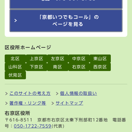
「京都いつでもコール」の
ページを見る
区役所ホームページ
北区
上京区
左京区
中京区
東山区
山科区
下京区
南区
右京区
西京区
伏見区
このサイトの考え方
個人情報の取扱い
著作権・リンク等
サイトマップ
右京区役所
〒616-8511 京都市右京区太秦下刑部町12番地 電話番
号：
050-1722-7559
(代表)