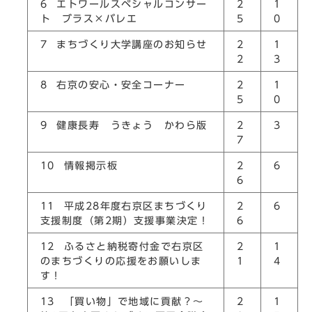
6 エトワールスペシャルコンサー
2
1
ト ブラス×バレエ
5
0
7 まちづくり大学講座のお知らせ
2
1
2
3
8 右京の安心・安全コーナー
2
1
5
0
9 健康長寿 うきょう かわら版
2
3
7
10 情報掲示板
2
6
6
11 平成28年度右京区まちづくり
2
6
支援制度（第2期）支援事業決定！
6
12 ふるさと納税寄付金で右京区
2
1
のまちづくりの応援をお願いしま
1
4
す！
13 「買い物」で地域に貢献？～
2
1