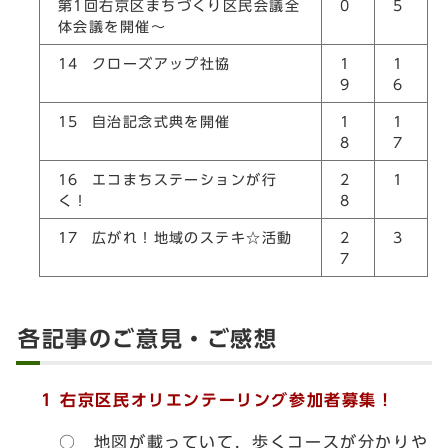
第1回右京区まちづくり区民会議全
0
5
体会議を開催～
14 クローズアップ社協
1
1
9
6
15 自治記念式典を開催
1
1
8
7
16 エコまちステーションが行
2
1
く！
8
17 広がれ！地域のステキ☆活動
2
3
7
各記事のご意見・ご感想
1
右京区民オリエンテーリング参加者募集！
○ 地図が載っていて，歩くコースが分かりや