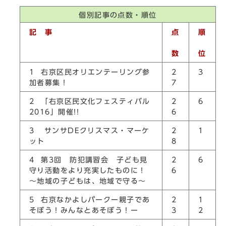
個別記事の点数・順位
記 事
点
順
数
位
1 右京区民オリエンテーリング参
2
3
加者募集！
7
2 「右京区民文化フェスティバル
2
6
2016」開催!!
6
3 サンサDEクリスマス・マーケ
2
1
ット
8
4 第3回 防犯講習会 子ども見
2
6
守り活動をより充実したものに！
6
～地域の子どもは、地域で守る～
5 右京なかよしパークー親子であ
2
1
そぼう！みんなとあそぼう！ー
3
2