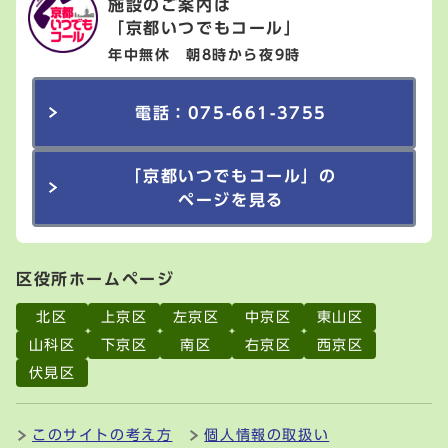
施設のご案内は
「京都いつでもコール」
年中無休 朝8時から夜9時
電話：075-661-3755
「京都いつでもコール」の
ページを見る
区役所ホームページ
北区
上京区
左京区
中京区
東山区
山科区
下京区
南区
右京区
西京区
伏見区
このサイトの考え方
個人情報の取扱い