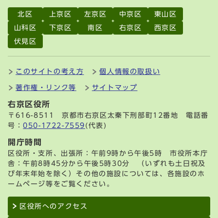
北区
上京区
左京区
中京区
東山区
山科区
下京区
南区
右京区
西京区
伏見区
このサイトの考え方
個人情報の取扱い
著作権・リンク等
サイトマップ
右京区役所
〒616-8511 京都市右京区太秦下刑部町12番地 電話番
号：
050-1722-7559
(代表)
開庁時間
区役所・支所、出張所：午前9時から午後5時 市役所本庁
舎：午前8時45分から午後5時30分 （いずれも土日祝及
び年末年始を除く）その他の施設については、各施設のホ
ームページ等をご覧ください。
区役所へのアクセス