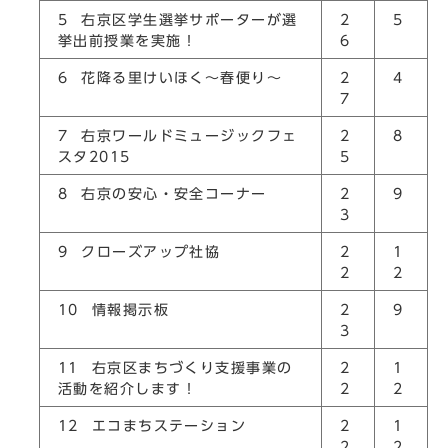
5 右京区学生選挙サポーターが選
2
5
挙出前授業を実施！
6
6 花降る里けいほく～春便り～
2
4
7
7 右京ワールドミュージックフェ
2
8
スタ2015
5
8 右京の安心・安全コーナー
2
9
3
9 クローズアップ社協
2
1
2
2
10 情報掲示板
2
9
3
11 右京区まちづくり支援事業の
2
1
活動を紹介します！
2
2
12 エコまちステーション
2
1
2
2