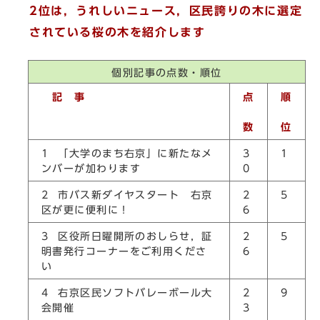
2位は，うれしいニュース，区民誇りの木に選定
されている桜の木を紹介します
個別記事の点数・順位
記 事
点
順
数
位
1 「大学のまち右京」に新たなメ
3
1
ンバーが加わります
0
2 市バス新ダイヤスタート 右京
2
5
区が更に便利に！
6
3 区役所日曜開所のおしらせ，証
2
5
明書発行コーナーをご利用くださ
6
い
4 右京区民ソフトバレーボール大
2
9
会開催
3