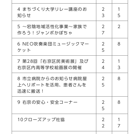
4 まちづくり大学リレー講座のお
2
1
知らせ
3
5
5 ～宕陰地域活性化事業～家族で
2
2
作ろう！ジャンボかぼちゃ
7
6 NEO吹奏楽団ミュージックマー
2
8
ケット
5
7 第28回「右京区民美術展」及び
2
1
右京区内高等学校絵画展の開催
4
3
8 市立病院からのお知らせ病院屋
2
8
上ヘリポートを活用、患者さんを
5
迅速に搬送！
9 右京の安心・安全コーナー
2
8
5
10クローズアップ社協
2
1
2
7