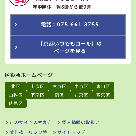
年中無休 朝8時から夜9時
電話：075-661-3755
「京都いつでもコール」の
ページを見る
区役所ホームページ
北区
上京区
左京区
中京区
東山区
山科区
下京区
南区
右京区
西京区
伏見区
このサイトの考え方
個人情報の取扱い
著作権・リンク等
サイトマップ