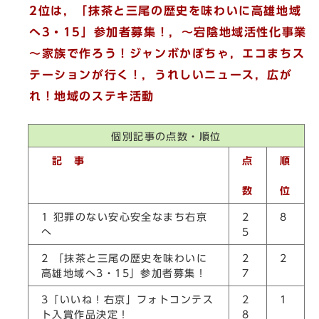
2位は，「抹茶と三尾の歴史を味わいに高雄地域
へ3・15」参加者募集！，～宕陰地域活性化事業
～家族で作ろう！ジャンボかぼちゃ，エコまちス
テーションが行く！，うれしいニュース，広が
れ！地域のステキ活動
個別記事の点数・順位
記 事
点
順
数
位
1 犯罪のない安心安全なまち右京
2
8
へ
5
2 「抹茶と三尾の歴史を味わいに
2
2
高雄地域へ3・15」参加者募集！
7
3「いいね！右京」フォトコンテス
2
1
ト入賞作品決定！
8