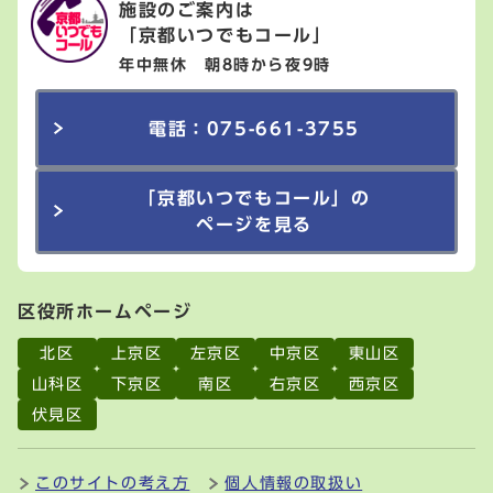
施設のご案内は
「京都いつでもコール」
年中無休 朝8時から夜9時
電話：075-661-3755
「京都いつでもコール」の
ページを見る
区役所ホームページ
北区
上京区
左京区
中京区
東山区
山科区
下京区
南区
右京区
西京区
伏見区
このサイトの考え方
個人情報の取扱い