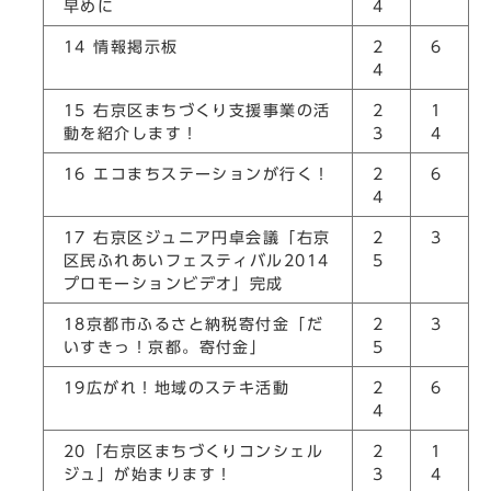
早めに
4
14 情報掲示板
2
6
4
15 右京区まちづくり支援事業の活
2
1
動を紹介します！
3
4
16 エコまちステーションが行く！
2
6
4
17 右京区ジュニア円卓会議「右京
2
3
区民ふれあいフェスティバル2014
5
プロモーションビデオ」完成
18京都市ふるさと納税寄付金「だ
2
3
いすきっ！京都。寄付金」
5
19広がれ！地域のステキ活動
2
6
4
20「右京区まちづくりコンシェル
2
1
ジュ」が始まります！
3
4