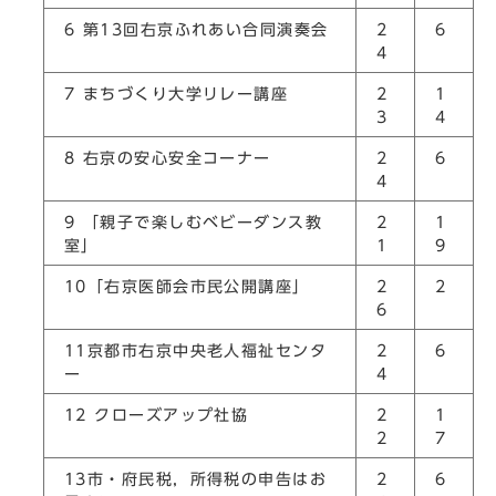
6 第13回右京ふれあい合同演奏会
2
6
4
7 まちづくり大学リレー講座
2
1
3
4
8 右京の安心安全コーナー
2
6
4
9 「親子で楽しむベビーダンス教
2
1
室」
1
9
10「右京医師会市民公開講座」
2
2
6
11京都市右京中央老人福祉センタ
2
6
ー
4
12 クローズアップ社協
2
1
2
7
13市・府民税，所得税の申告はお
2
6