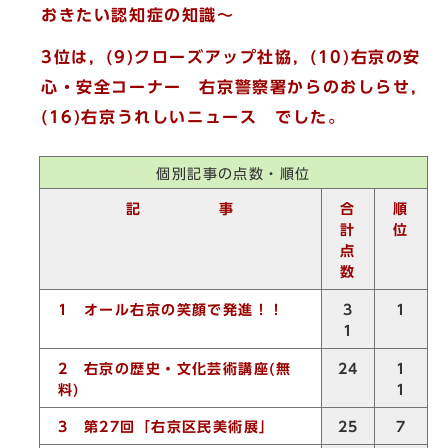
おきたい認知症の知識～
3位は，(9)クローズアップ社協，(10)右京の安
心・安全コーナー 右京警察署からのおしらせ，
(16)右京うれしいニュース でした。
個別記事の点数・順位
記 事
合
順
計
位
点
数
1
オール右京の笑顔で発進！！
3
1
1
2
右京の歴史・文化芸術講座
(
無
1
24
料
)
1
3
第27回「右京区民美術展」
25
7