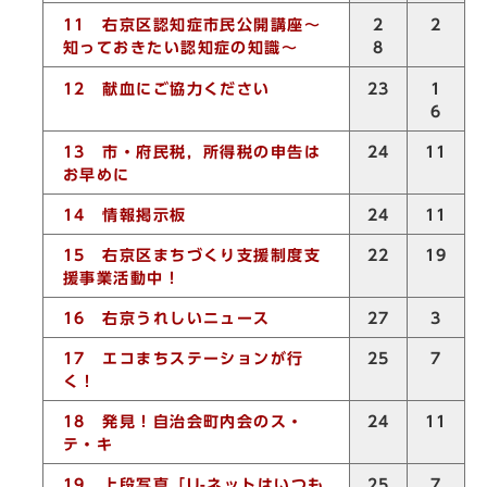
11
右京区認知症市民公開講座～
2
2
知っておきたい認知症の知識～
8
12
献血にご協力ください
1
23
6
13
市・府民税，所得税の申告は
24
11
お早めに
14
情報掲示板
24
11
15
右京区まちづくり支援制度支
22
19
援事業活動中！
16
右京うれしいニュース
27
3
17
エコまちステーションが行
25
7
く！
18
発見！自治会町内会のス・
24
11
テ・キ
19
上段写真「
U-
ネットはいつも
25
7