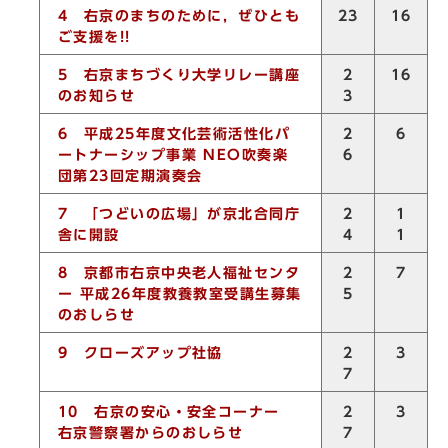
4
右京のまちのために，ぜひとも
23
16
ご支援を
!!
5
右京まちづくり大学リレー講座
2
16
のお知らせ
3
6
平成
25
年度文化芸術活性化パ
2
6
ートナーシップ事業
NEO
吹奏楽
6
団第
23
回定期演奏会
7
「つどいの広場」が京北合同庁
2
1
舎に開設
4
1
8
京都市右京中央老人福祉センタ
2
7
ー 平成
26
年度教養教室受講生募集
5
のおしらせ
9
クローズアップ社協
2
3
7
10
右京の安心・安全コーナー
2
3
右京警察署からのおしらせ
7