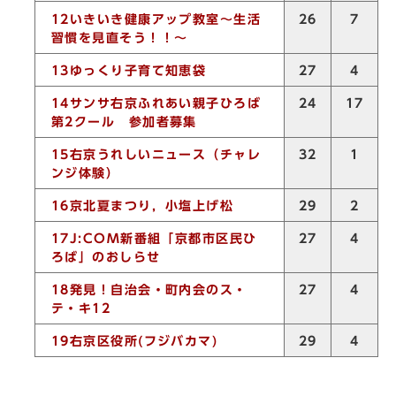
12
いきいき健康アップ教室～生活
7
26
習慣を見直そう！！～
13
ゆっくり子育て知恵袋
27
4
14
サンサ右京ふれあい親子ひろば
24
17
第2クール 参加者募集
15
右京うれしいニュース（チャレ
32
1
ンジ体験）
16
京北夏まつり，小塩上げ松
29
2
17J:COM新番組「京都市区民ひ
27
4
ろば」のおしらせ
18
発見！自治会・町内会のス・
27
4
テ・キ12
19
右京区役所
(
フジバカマ
)
29
4