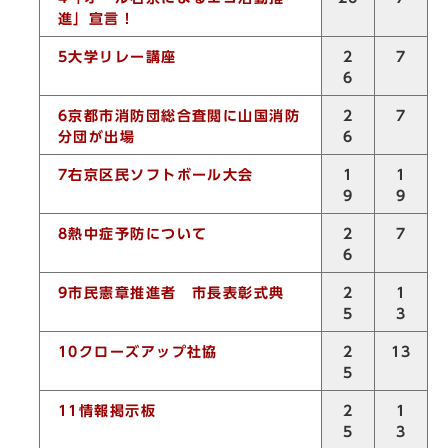
進」宣言！
5
大学リレー講座
2
7
6
6
京都市消防団総合査閲に山国消防
2
7
分団が出場
6
7
右京区民ソフトボール大会
1
1
9
9
8
熱中症予防について
2
7
6
9
市民憲章推進者 市長表彰式典
2
1
5
3
10
クローズアップ社協
2
13
5
11
情報掲示板
2
1
5
3