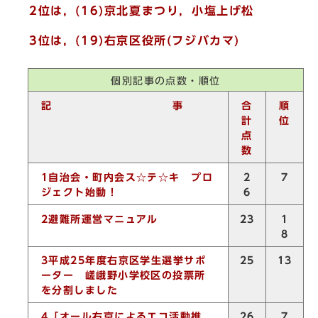
2位は，(16)
京北夏まつり，小塩上げ松
3位は，(19)
右京区役所(フジバカマ)
個別記事の点数・順位
記 事
合
順
計
位
点
数
1
自治会・町内会ス☆テ☆キ プロ
2
7
ジェクト始動！
6
2
避難所運営マニュアル
1
23
8
3
平成
25
年度右京区学生選挙サポ
25
13
ーター 嵯峨野小学校区の投票所
を分割しました
4
「オール右京によるエコ活動推
26
7