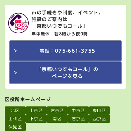
市の手続きや制度、イベント、
施設のご案内は
「京都いつでもコール」
年中無休 朝8時から夜9時
電話：075-661-3755
「京都いつでもコール」の
ページを見る
区役所ホームページ
北区
上京区
左京区
中京区
東山区
山科区
下京区
南区
右京区
西京区
伏見区