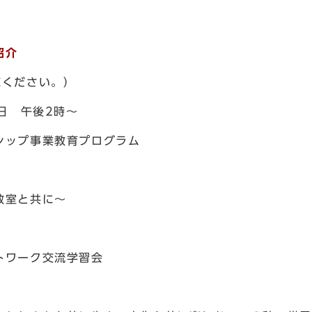
紹介
覧ください。）
祝日 午後2時～
シップ事業教育プログラム
教室と共に～
トワーク交流学習会