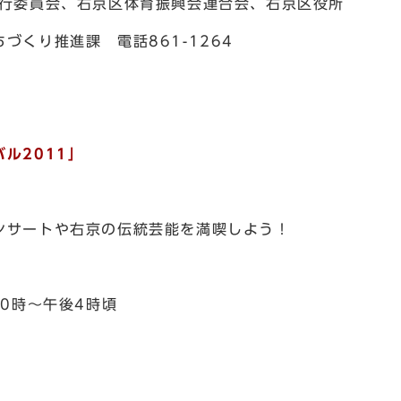
実行委員会、右京区体育振興会連合会、右京区役所
づくり推進課 電話861-1264
！
ル2011」
ンサートや右京の伝統芸能を満喫しよう！
10時～午後4時頃