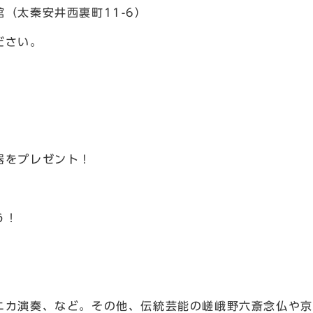
館（太秦安井西裏町11-6）
ださい。
器をプレゼント！
う！
カ演奏、など。その他、伝統芸能の嵯峨野六斎念仏や京