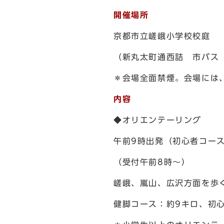
開催場所
京都市立嵯峨小学校校庭
（新丸太町通西詰 市バス
＊会場全面禁煙。会場には
内容
◆オリエンテーリング
午前9時出発（初心者コース
（受付午前8時～）
嵯峨、嵐山、広沢方面を歩
健脚コース：約9キロ、初