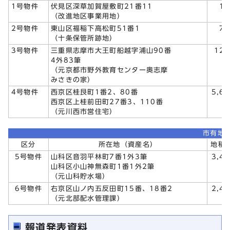
1号物件
伏見区深草加賀屋敷町21番11
10
（改進地区事業用地）
2号物件
東山区福稲下高松町51番1
70
（十条保管所跡地）
3号物件
三重県志摩市大王町船越字浦山90番
127
4外83筆
（元京都市野外教育センター奥志摩
みさきの家）
4号物件
西京区桂艮町1番2、80番
5,60
西京区上桂前田町27番3、110番
（元川西市営住宅）
市有地
区分
所在地（資産名）
地積
5号物件
山科区音羽平林町7番1外3筆
3,42
山科区小山神無森町1番1外2筆
（元山科貯水場）
6号物件
右京区山ノ内五反田町15番、18番2
2,46
（元北部配水管理課）
報道発表資料