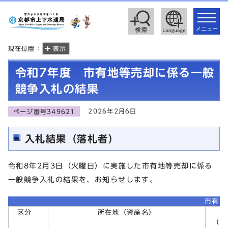
toggle
navigat
メニュー
現在位置：
表示
令和7年度 市有地等売却に係る一般
競争入札の結果
2026年2月6日
ページ番号349621
入札結果（落札者）
令和8年2月3日（火曜日）に実施した市有地等売却に係る
一般競争入札の結果を、お知らせします。
市有地
区分
所在地（資産名）
地
（