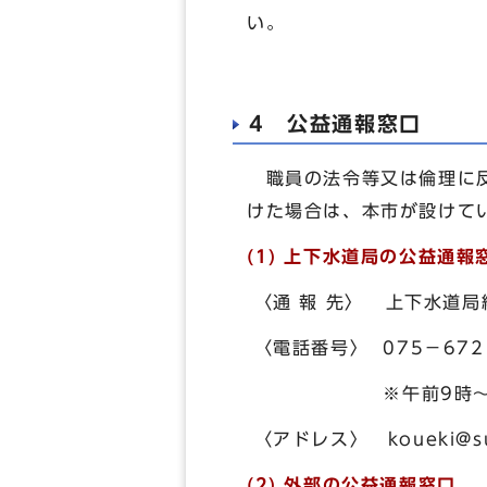
い。
4 公益通報窓口
職員の法令等又は倫理に
けた場合は、本市が設けて
(1) 上下水道局の公益通報
〈通 報 先〉 上下水道
〈電話番号〉 075－672
※午前9時～午後5
〈アドレス〉
koueki@su
(2) 外部の公益通報窓口