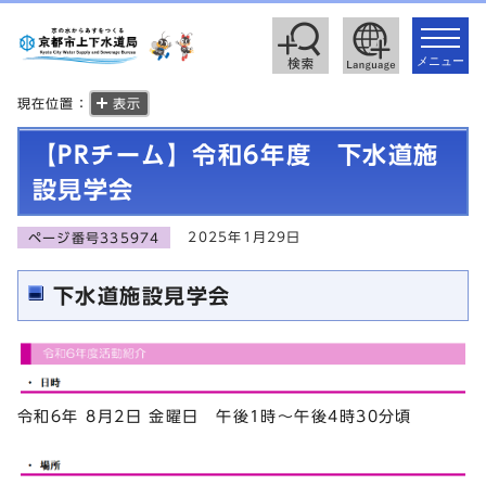
toggle
navigat
メニュー
現在位置：
表示
【PRチーム】令和6年度 下水道施
設見学会
2025年1月29日
ページ番号335974
下水道施設見学会
令和6年 8月2日 金曜日 午後1時～午後4時30分頃