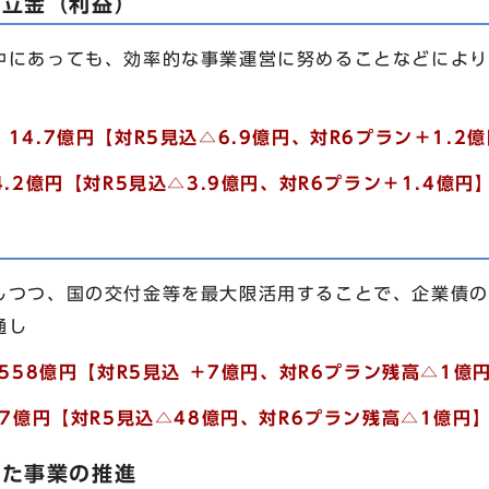
積立金（利益）
中にあっても、効率的な事業運営に努めることなどにより
＞
14.7億円【対R5見込△6.9億円、対R6プラン＋1.2
4.2億円【対R5見込△3.9億円、対R6プラン＋1.4億円
しつつ、国の交付金等を最大限活用することで、企業債の
通し
億円【対R5見込 ＋7億円、対R6プラン残高△1億
07億円【対R5見込△48億円、対R6プラン残高△1億円
った事業の推進