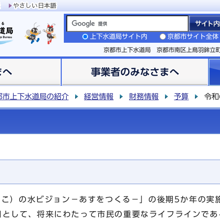
上下水道局サイト内
京都市サイト全体
京都市上下水道局 京都市南区上鳥羽鉾立
まへ
事業者のみなさまへ
都市上下水道局の紹介
経営情報
財務情報
予算
令和
こ）の水ビジョン－あすをつくる－」の後期5か年の実
2年目として、将来にわたって市民の重要なライフラインで