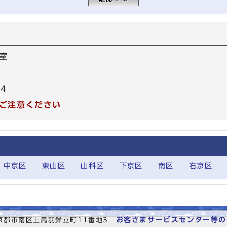
室
54
ご注意ください
中京区
東山区
山科区
下京区
南区
右京区
お客さまサービスセンター等の
6 京都市南区上鳥羽鉾立町11番地3