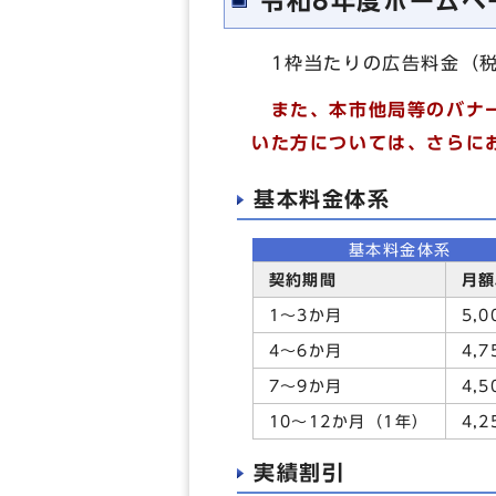
令和8年度ホームペ
1枠当たりの広告料金（
また、本市他局等のバナー
いた方については、さらに
基本料金体系
基本料金体系
契約期間
月額
1～3か月
5,0
4～6か月
4,7
7～9か月
4,5
10～12か月（1年）
4,2
実績割引