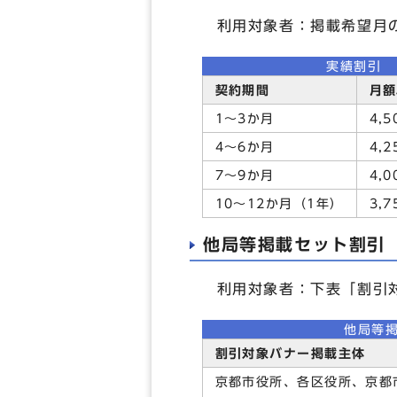
利用対象者：掲載希望月の
実績割引
契約期間
月額
1～3か月
4,5
4～6か月
4,2
7～9か月
4,0
10～12か月（1年）
3,7
他局等掲載セット割引
利用対象者：下表「割引対
他局等
割引対象バナー掲載主体
京都市役所、各区役所、京都