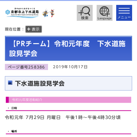
toggle
navigat
メニュー
現在位置：
表示
【PRチーム】令和元年度 下水道施
設見学会
2019年10月17日
ページ番号258386
下水道施設見学会
令和元年 7月29日 月曜日 午後1時～午後4時30分頃