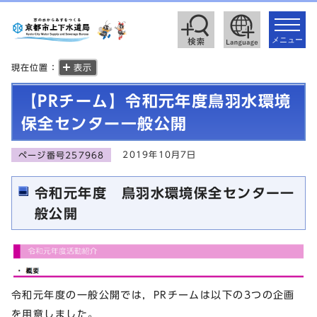
toggle
navigat
メニュー
現在位置：
表示
【PRチーム】令和元年度鳥羽水環境
保全センター一般公開
2019年10月7日
ページ番号257968
令和元年度 鳥羽水環境保全センター一
般公開
令和元年度の一般公開では，PRチームは以下の3つの企画
を用意しました。