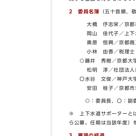
2 委員名簿
（五十音順，
大橋 伃志栄／京都市
岡山 佳代子／上下水
奥原 恒興／京都商工
小林 由香／税理士
◎藤井 秀樹／京都大学
松明 淳／社団法人日
〇水谷 文俊／神戸大学
安田 桂子／京都市地
◎：委員長，〇：副委
※ 上下水道サポーターと
ら公募。任期は当該年度）
3 審議の経過