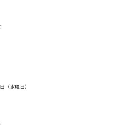
て
8日（水曜日）
て