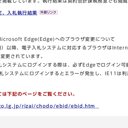
を掲載しています。執行結果は契約会計課執務室でも閲覧
定、入札執行結果
crosoft Edge(Edge)へのブラウザ変更について
以降、電子入札システムに対応するブラウザはInternet Ex
ge)に変更されています。
システムにログインする際は、必ずEdgeでログイン可
入札システムにログインするとエラーが発生し、IE11は
ては下記のページをご覧ください。
to.lg.jp/rizai/chodo/ebid/ebid.htm