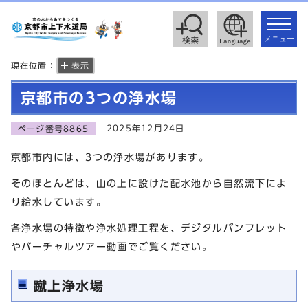
toggle
navigat
メニュー
現在位置：
表示
京都市の3つの浄水場
2025年12月24日
ページ番号8865
京都市内には、3つの浄水場があります。
そのほとんどは、山の上に設けた配水池から自然流下によ
り給水しています。
各浄水場の特徴や浄水処理工程を、デジタルパンフレット
やバーチャルツアー動画でご覧ください。
蹴上浄水場