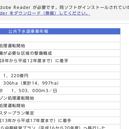
dobe Reader が必要です。同ソフトがインストールされて
eader をダウンロード（無償）してください。
公共下水道事業年報
処理運転開始
備が必要な区域の整備概成
成8年から平成12年度まで）に着手
，220億円
6ha（累計14，997ha）
1，503，000m
3
／日
ゾン処理運転開始
処理運転開始
スタープラン策定
成13年から平成17年度まで）に着手
から中期経営プラン（平成16から20年度）へ移行した