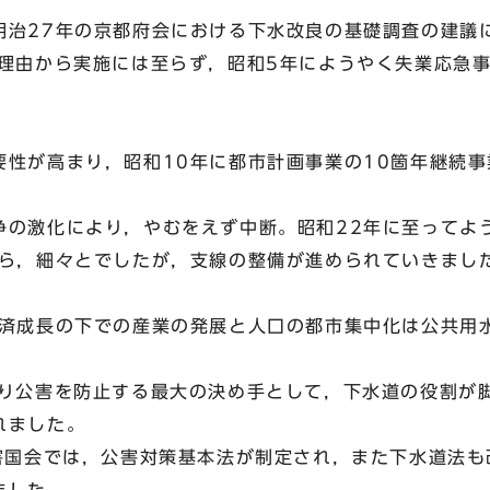
治27年の京都府会における下水改良の基礎調査の建議
理由から実施には至らず，昭和5年にようやく失業応急
性が高まり，昭和10年に都市計画事業の10箇年継続事
の激化により，やむをえず中断。昭和22年に至ってよ
から，細々とでしたが，支線の整備が進められていきまし
済成長の下での産業の発展と人口の都市集中化は公共用
り公害を防止する最大の決め手として，下水道の役割が脚
れました。
害国会では，公害対策基本法が制定され，また下水道法も