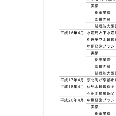
実績
総事業費 1
整備面積 38
処理能力累計 
平成16年4月
水道局と下水道
処理場を水環境
中期経営プラン
実績
総事業費 8
整備面積 34
処理能力累計 
平成17年4月
京北町が京都市
平成18年4月
伏見水環境保全
石田水環境保全
平成20年4月
中期経営プラン
実績
総事業費 8