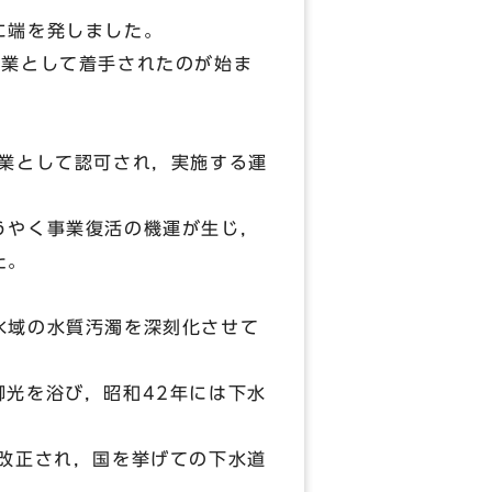
に端を発しました。
事業として着手されたのが始ま
業として認可され，実施する運
うやく事業復活の機運が生じ，
た。
水域の水質汚濁を深刻化させて
光を浴び，昭和42年には下水
改正され，国を挙げての下水道