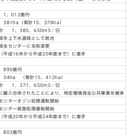
，012億円
1ha（累計15，378ha）
1，385，650m
3
／日
局を上下水道局として統合
保全センターに名称変更
（平成16年から平成20年度まで）に着手
95億円
ha （累計15，412ha）
1，371，650m
3
／日
に編入合併されたことにより，特定環境保全公共事業を継承
センターオゾン処理運転開始
センター高度処理運転開始
（平成20年から平成24年度まで）に着手
02億円