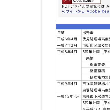
PDFファイルの閲覧には A
のサイトから Adobe R
年度
出来事
平成6年4月
伏見処理場高度
平成7年3月
市街化区域で整
平成8年4月
5箇年計画（平
実績
総事業費 1
整備面積 30
処理能力累計 
平成9年4月
吉祥院処理場オ
鳥羽処理場高度
平成13年4月
京都市下水道マ
5箇年計画（平
※平成16年度