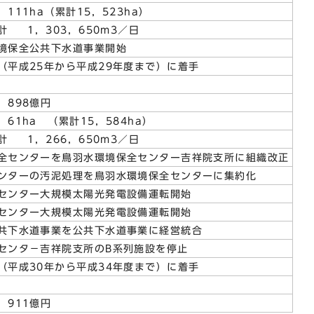
1ha（累計15，523ha）
1，303，650m
3
／日
境保全公共下水道事業開始
（平成25年から平成29年度まで）に着手
98億円
ha （累計15，584ha）
1，266，650m
3
／日
全センターを鳥羽水環境保全センター吉祥院支所に組織改正
ンターの汚泥処理を鳥羽水環境保全センターに集約化
センター大規模太陽光発電設備運転開始
センター大規模太陽光発電設備運転開始
共下水道事業を公共下水道事業に経営統合
センタ－吉祥院支所のB系列施設を停止
（平成30年から平成34年度まで）に着手
11億円