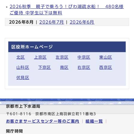
2026秋季 親子で乗ろう！びわ湖疏水船！ 480名様
ご優待 中学生以下は無料
2026年8月
|
2026年7月
|
2026年6月
区役所ホームページ
北区
上京区
左京区
中京区
東山区
山科区
下京区
南区
右京区
西京区
伏見区
京都市上下水道局
〒601-8116 京都市南区上鳥羽鉾立町11番地3
お客さまサービスセンター等のご案内
組織一覧
開庁時間