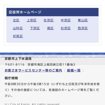
区役所ホームページ
北区
上京区
左京区
中京区
東山区
山科区
下京区
南区
右京区
西京区
伏見区
京都市上下水道局
〒601-8116 京都市南区上鳥羽鉾立町11番地3
お客さまサービスセンター等のご案内
組織一覧
開庁時間
午前8時30分から午後5時15分（いずれも土日祝及び年末年始を除
く）その他の施設については、各施設のホームページ等をご覧くだ
さい。
(c) City of Kyoto. All rights reserved.