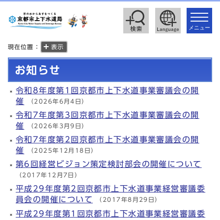
toggle
navigat
メニュー
現在位置：
表示
お知らせ
令和8年度第1回京都市上下水道事業審議会の開
催
（2026年6月4日）
令和7年度第3回京都市上下水道事業審議会の開
催
（2026年3月9日）
令和7年度第2回京都市上下水道事業審議会の開
催
（2025年12月18日）
第6回経営ビジョン策定検討部会の開催について
（2017年12月7日）
平成29年度第2回京都市上下水道事業経営審議委
員会の開催について
（2017年8月29日）
平成29年度第1回京都市上下水道事業経営審議委