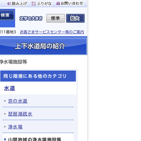
町11番地3
お客さまサービスセンター等のご案内
上下水道局の紹介
浄水場施設等
同じ階層にある他のカテゴリ
水道
京の水道
琵琶湖疏水
浄水場
山間地域の浄水場施設等