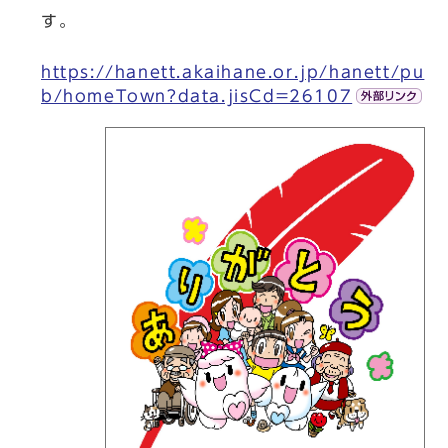
す。
https://hanett.akaihane.or.jp/hanett/pu
b/homeTown?data.jisCd=26107