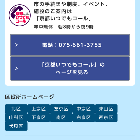
市の手続きや制度、イベント、
施設のご案内は
「京都いつでもコール」
年中無休 朝8時から夜9時
電話：075-661-3755
「京都いつでもコール」の
ページを見る
区役所ホームページ
北区
上京区
左京区
中京区
東山区
山科区
下京区
南区
右京区
西京区
伏見区